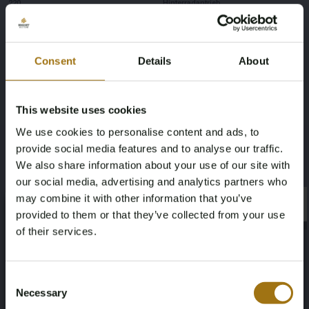
220
Hinterradantrieb
Farbe
Übertragung
Consent
Details
About
weiß
Handbuch
Lenkrad
Anzahl der Türen
This website uses cookies
Linkslenker
4
We use cookies to personalise content and ads, to
provide social media features and to analyse our traffic.
Leergewicht
Anzahl der Zylinder
We also share information about your use of our site with
our social media, advertising and analytics partners who
1460
6
may combine it with other information that you’ve
×
×
provided to them or that they’ve collected from your use
Dokumentation der
of their services.
Staatsangehörigkeit
Age Verification Required
Niederländische
Not registered yet? Enjoy bidding
Zulassungsdokumente
Consent
Necessary
Selection
You must be 18 years or older to access this content.
Register and enjoy bidding