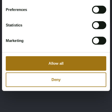
Please confirm that you are of legal age.
Preferences
Register
Yes, I’m 18+
Informationen zur Auktion
Statistics
Unterlagen
Marketing
Bedingungen für die Auktion
Allow all
;
Deny