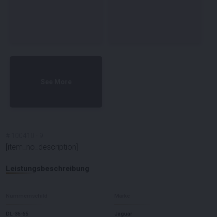
See More
#
100410
-
9
[item_no_description]
Leistungsbeschreibung
Nummernschild
Marke
DL-36-65
Jaguar