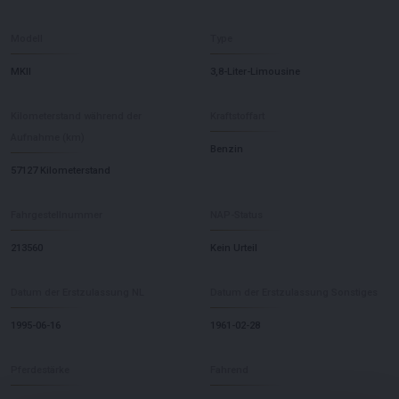
Modell
Type
MKII
3,8-Liter-Limousine
Kilometerstand während der
Kraftstoffart
Aufnahme (km)
Benzin
57127 Kilometerstand
Fahrgestellnummer
NAP-Status
213560
Kein Urteil
Datum der Erstzulassung NL
Datum der Erstzulassung Sonstiges
1995-06-16
1961-02-28
Pferdestärke
Fahrend