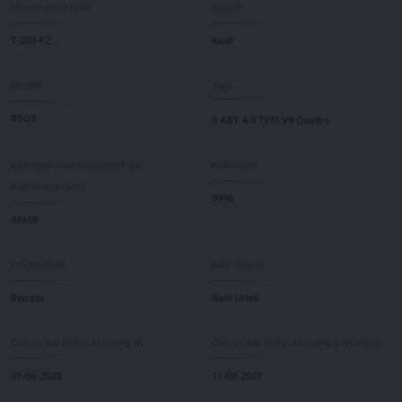
Nummernschild
Marke
T-203-FZ
Audi
Modell
Type
RSQ8
S ABT 4.0 TFSI V8 Quattro
Kilometerstand während der
Hubraum
Aufnahme (km)
3996
48659
Kraftstoffart
NAP-Status
Benzin
Kein Urteil
Datum der Erstzulassung NL
Datum der Erstzulassung Sonstiges
01-06-2023
11-08-2021