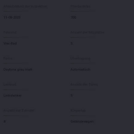
Ablaufdatum der Inspektion
Pferdestärke
11-08-2025
700
Fahrend
Anzahl der Sitzplätze
Vier-Rad
5
Farbe
Übertragung
Daytona grau matt
Automatisch
Lenkrad
Anzahl der Türen
Linkslenker
5
Anzahl der Zylinder
Körpertyp
8
Geländewagen