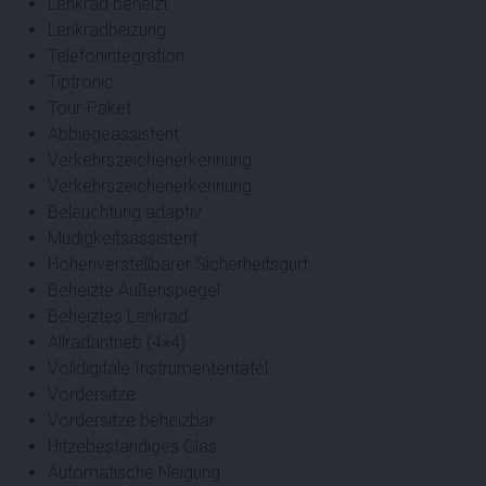
Lenkrad beheizt
Lenkradheizung
Telefonintegration
Tiptronic
Tour-Paket
Abbiegeassistent
Verkehrszeichenerkennung
Verkehrszeichenerkennung
Beleuchtung adaptiv
Müdigkeitsassistent
Höhenverstellbarer Sicherheitsgurt
Beheizte Außenspiegel
Beheiztes Lenkrad
Allradantrieb (4×4)
Volldigitale Instrumententafel
Vordersitze
Vordersitze beheizbar
Hitzebeständiges Glas
Automatische Neigung