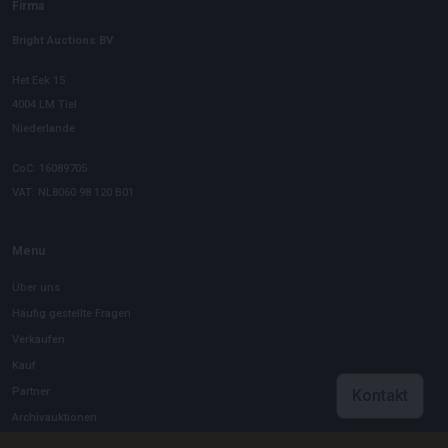
Firma
Bright Auctions BV
Het Eek 15
4004 LM Tiel
Niederlande
CoC: 16089705
VAT: NL8060 98 120 B01
Menu
Über uns
Häufig gestellte Fragen
Verkaufen
Kauf
Partner
Kontakt
Archivauktionen
Stellenangebote