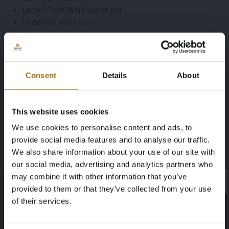
Leder/Alcantara-Polsterung
Innenteile aus Leder
Ledersportsitze
Lederlenkrad
Schalthebel aus Leder
LED-Beleuchtung
Consent
Details
About
Lordosenstütze (einstellbar)
Lordosenstütze einstellbar
Leichtmetallfelgen
This website uses cookies
Leichtmetallfelgen 22″
We use cookies to personalise content and ads, to
Lichtsensor
provide social media features and to analyse our traffic.
Luftfederung
We also share information about your use of our site with
Luxuriöse Lederpolsterung
our social media, advertising and analytics partners who
Luxuriöses Lederinterieur
may combine it with other information that you’ve
Matrix LED
×
×
provided to them or that they’ve collected from your use
Matrix-Scheinwerfer
of their services.
Matrix LED-Scheinwerfer
Memory-Sitze
Age Verification Required