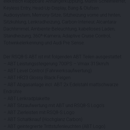
elektrisch klappbare Anhängerkupplung, Matrix-Scheinwerfer,
Keyless Entry, Head-Up-Display, Bang & Olufsen
Audiosystem, Memory-Sitze, Sitzheizung vorne und hinten,
Sitzkühlung, Lenkradheizung, Carbon-Interieur, Alcantara-
Dachhimmel, Ambiente-Beleuchtung, kabelloses Laden,
Standheizung, 360*-Kamera, Adaptive Cruise Control,
Totwinkelerkennung und Audi Pre Sense.
Der RSQ8-S ABT ist mit folgenden ABT Teilen ausgestattet:
– ABT Leistungssteigerung 700PS – Vmax 315km/h
– ABT Level Control (Fahrwerksaufwertung)
– ABT HR23 Glossy Black Felgen
– ABT Abgasanlage incl. ABT 2x Edelstahl mattschwarze
Endrohre
– ABT Lenkradplakette
– ABT Sitzaufwertung mit ABT und RSQ8-S Logo’s
– ABT Zierleisten mit RSQ8-S Logo
– ABT Schaltknauf (Hochglanz Carbon)
– ABT geïntegrierte Trittstufenleuchten (ABT Logo)