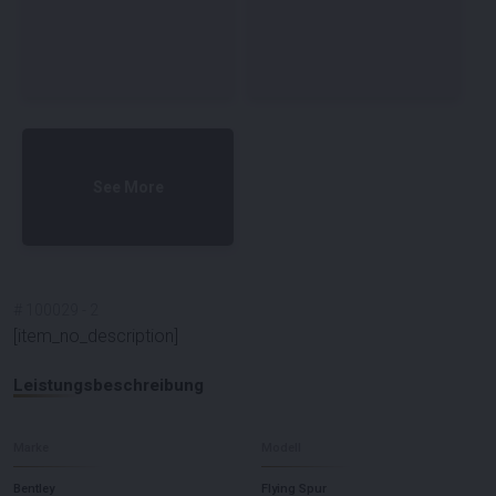
See More
#
100029
-
2
[item_no_description]
Leistungsbeschreibung
Marke
Modell
Bentley
Flying Spur