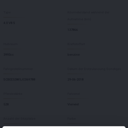
Type
Kilometerstand während der
Aufnahme (km)
4.0 V8 S
137866
Hubraum
Kraftstoffart
3993cc
benzine
Fahrgestellnummer
Datum der Erstzulassung Sonstiges
SCBEE53W5JC069788
29-06-2018
Pferdestärke
Fahrend
528
Vierwiel
Anzahl der Sitzplätze
Farbe