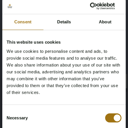
5
Bruin
Übertragung
Lenkrad
Consent
Details
About
Automaat
Links gestuurd
Anzahl der Türen
Leergewicht
This website uses cookies
We use cookies to personalise content and ads, to
4
2392
provide social media features and to analyse our traffic.
We also share information about your use of our site with
Anzahl der Zylinder
Körpertyp
our social media, advertising and analytics partners who
8
sedan
may combine it with other information that you’ve
×
×
provided to them or that they’ve collected from your use
Dokumentation der
of their services.
Staatsangehörigkeit
Age Verification Required
Not registered yet? Enjoy bidding
Duitse kentekendocumenten
Consent
Necessary
Selection
You must be 18 years or older to access this content.
Register and enjoy bidding
Please confirm that you are of legal age.