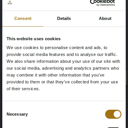
Bedingungen für die Auktion
Consent
Details
About
Sold
This website uses cookies
Riva Iseo 27
We use cookies to personalise content and ads, to
provide social media features and to analyse our traffic.
Ansehen
We also share information about your use of our site with
our social media, advertising and analytics partners who
may combine it with other information that you’ve
×
×
provided to them or that they’ve collected from your use
of their services.
Age Verification Required
Not registered yet? Enjoy bidding
Consent
Necessary
Selection
You must be 18 years or older to access this content.
Register and enjoy bidding
Please confirm that you are of legal age.