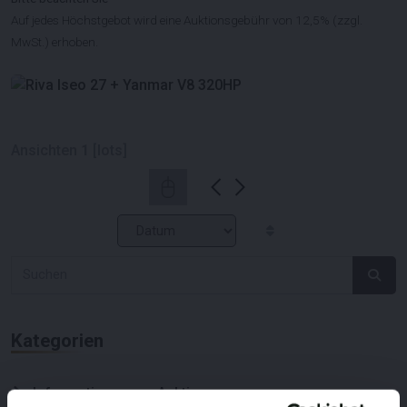
Auf jedes Höchstgebot wird eine Auktionsgebühr von 12,5% (zzgl.
MwSt.) erhoben.
Ansichten
1
[lots]
Kategorien
Informationen zur Auktion